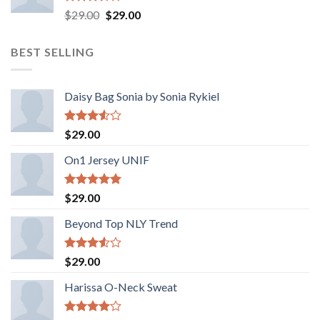
Valorado
El
El
$
29.00
$
29.00
con
precio
precio
3.50
de
original
actual
5
BEST SELLING
era:
es:
$29.00.
$29.00.
Daisy Bag Sonia by Sonia Rykiel
Valorado
$
29.00
con
3.50
de
On1 Jersey UNIF
5
Valorado
$
29.00
con
5.00
de 5
Beyond Top NLY Trend
Valorado
$
29.00
con
3.50
de
Harissa O-Neck Sweat
5