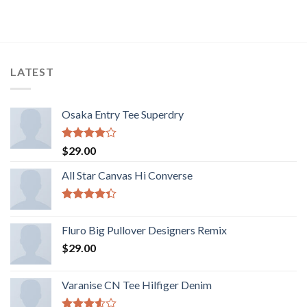
LATEST
Osaka Entry Tee Superdry
Valorado
$
29.00
con
4.00
de 5
All Star Canvas Hi Converse
Valorado
con
4.33
Fluro Big Pullover Designers Remix
de 5
$
29.00
Varanise CN Tee Hilfiger Denim