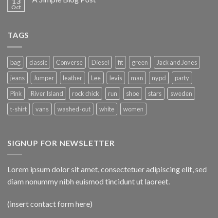
13
Oct
TAGS
bag
classic
Converse
Diesel
fit
green
Jack and Jones
jeans
Jumper
leather
Lee
levis
man
nypd
party
Pink
River Island
rock chick
run
shoe
stars
sweden
t-shirt
vans
washed-out
white
women
SIGNUP FOR NEWSLETTER
Lorem ipsum dolor sit amet, consectetuer adipiscing elit, sed
diam nonummy nibh euismod tincidunt ut laoreet.
(insert contact form here)