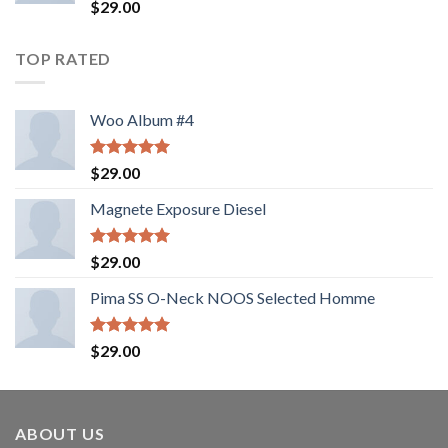
Valorado
$
29.00
con
4.00
de 5
TOP RATED
Woo Album #4
Valorado
$
29.00
con
5.00
de 5
Magnete Exposure Diesel
Valorado
$
29.00
con
5.00
de 5
Pima SS O-Neck NOOS Selected Homme
Valorado
$
29.00
con
5.00
de 5
ABOUT US