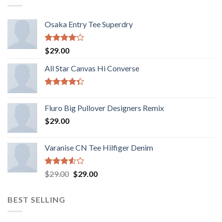
Osaka Entry Tee Superdry
Valorado
$
29.00
con
4.00
de 5
All Star Canvas Hi Converse
Valorado
con
4.33
Fluro Big Pullover Designers Remix
de 5
$
29.00
Varanise CN Tee Hilfiger Denim
Valorado
El
El
$
29.00
$
29.00
con
precio
precio
3.50
de
original
actual
5
BEST SELLING
era:
es:
$29.00.
$29.00.