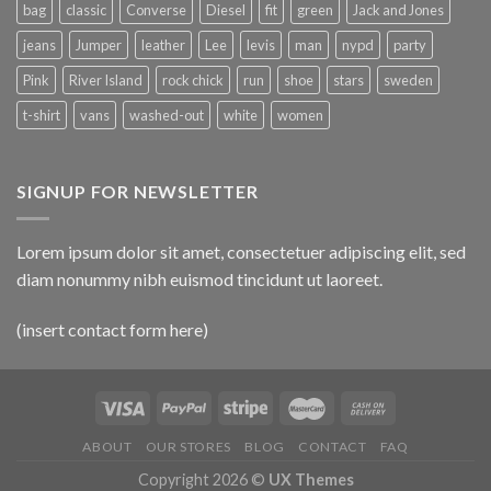
bag
classic
Converse
Diesel
fit
green
Jack and Jones
jeans
Jumper
leather
Lee
levis
man
nypd
party
Pink
River Island
rock chick
run
shoe
stars
sweden
t-shirt
vans
washed-out
white
women
SIGNUP FOR NEWSLETTER
Lorem ipsum dolor sit amet, consectetuer adipiscing elit, sed
diam nonummy nibh euismod tincidunt ut laoreet.
(insert contact form here)
ABOUT
OUR STORES
BLOG
CONTACT
FAQ
Copyright 2026 ©
UX Themes