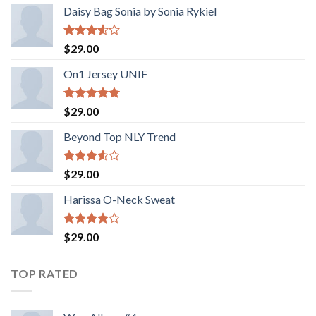
Daisy Bag Sonia by Sonia Rykiel
Valorado
$
29.00
con
3.50
de
On1 Jersey UNIF
5
Valorado
$
29.00
con
5.00
de 5
Beyond Top NLY Trend
Valorado
$
29.00
con
3.50
de
Harissa O-Neck Sweat
5
Valorado
$
29.00
con
4.00
de 5
TOP RATED