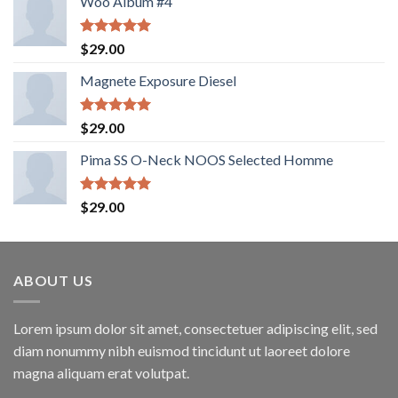
Woo Album #4
Valorado
$
29.00
con
5.00
de 5
Magnete Exposure Diesel
Valorado
$
29.00
con
5.00
de 5
Pima SS O-Neck NOOS Selected Homme
Valorado
$
29.00
con
5.00
de 5
ABOUT US
Lorem ipsum dolor sit amet, consectetuer adipiscing elit, sed
diam nonummy nibh euismod tincidunt ut laoreet dolore
magna aliquam erat volutpat.