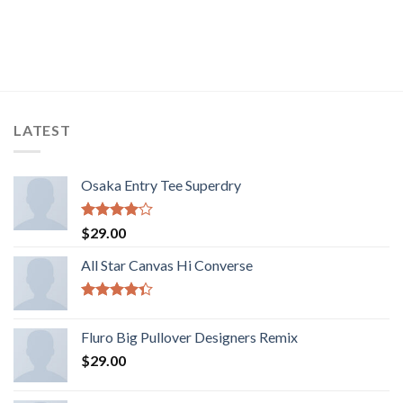
LATEST
Osaka Entry Tee Superdry
Valorado
$
29.00
con
4.00
de 5
All Star Canvas Hi Converse
Valorado
con
4.33
Fluro Big Pullover Designers Remix
de 5
$
29.00