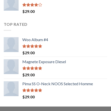
5
Valorado
$
29.00
con
4.00
de 5
TOP RATED
Woo Album #4
Valorado
$
29.00
con
5.00
de 5
Magnete Exposure Diesel
Valorado
$
29.00
con
5.00
de 5
Pima SS O-Neck NOOS Selected Homme
Valorado
$
29.00
con
5.00
de 5