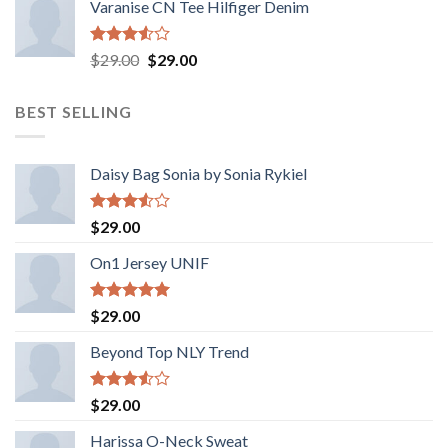
Varanise CN Tee Hilfiger Denim
Valorado
El
El
$
29.00
$
29.00
con
precio
precio
3.50
de
original
actual
5
BEST SELLING
era:
es:
$29.00.
$29.00.
Daisy Bag Sonia by Sonia Rykiel
Valorado
$
29.00
con
3.50
de
On1 Jersey UNIF
5
Valorado
$
29.00
con
5.00
de 5
Beyond Top NLY Trend
Valorado
$
29.00
con
3.50
de
Harissa O-Neck Sweat