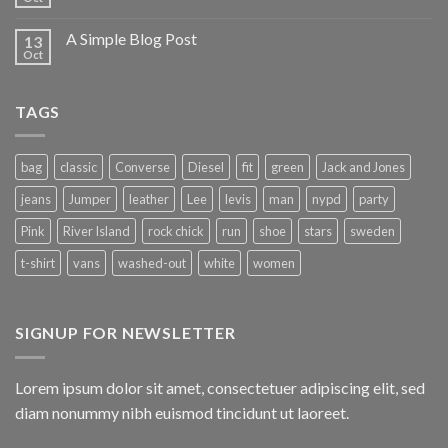
A Simple Blog Post
13
Oct
TAGS
bag
classic
Converse
Diesel
fit
green
Jack and Jones
jeans
Jumper
leather
Lee
levis
man
nypd
party
Pink
River Island
rock chick
run
shoe
stars
sweden
t-shirt
vans
washed-out
white
women
SIGNUP FOR NEWSLETTER
Lorem ipsum dolor sit amet, consectetuer adipiscing elit, sed
diam nonummy nibh euismod tincidunt ut laoreet.