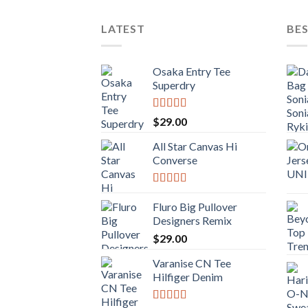
LATEST
BES
Osaka Entry Tee
Superdry
Valorado
$
29.00
con
4.00
de 5
All Star Canvas Hi
Converse
Valorado
con
4.33
Fluro Big Pullover
de 5
Designers Remix
$
29.00
Varanise CN Tee
Hilfiger Denim