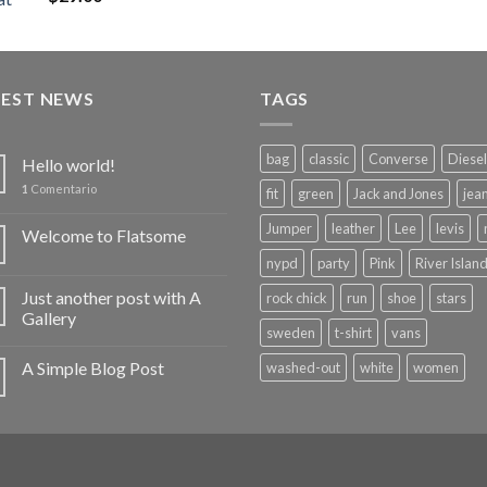
con
4.00
de 5
TEST NEWS
TAGS
bag
classic
Converse
Diesel
Hello world!
1
Comentario
fit
green
Jack and Jones
jea
Jumper
leather
Lee
levis
Welcome to Flatsome
nypd
party
Pink
River Islan
Just another post with A
rock chick
run
shoe
stars
Gallery
sweden
t-shirt
vans
A Simple Blog Post
washed-out
white
women