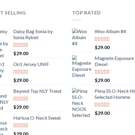
T SELLING
TOP RATED
Daisy Bag Sonia by
Woo Album #4
Sonia Rykiel
Valorado
$
29.00
con
5.00
de
Valorado
$
29.00
5
con
3.50
Magnete Exposure
de 5
On1 Jersey UNIF
Diesel
Valorado
Valorado
$
29.00
$
29.00
con
5.00
de
con
5.00
de
5
5
Beyond Top NLY Trend
Pima SS O-Neck 
Selected Homme
Valorado
$
29.00
con
3.50
Valorado
$
29.00
de 5
con
5.00
de
Harissa O-Neck Sweat
5
Valorado
$
29.00