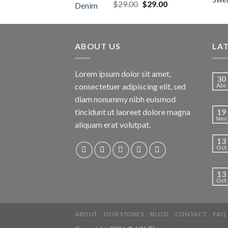
Valorado
El
El
$
29.00
$
29.00
con
3.50
precio
precio
de 5
original
actual
era:
es:
ABOUT US
$29.00.
$29.00.
LA
Lorem ipsum dolor sit amet,
30
consectetuer adipiscing elit, sed
Abr
diam nonummy nibh euismod
tincidunt ut laoreet dolore magna
19
Nov
aliquam erat volutpat.
13
Oct
13
Oct
ABOUT
OUR STORES
BLOG
CONTACT
FAQ