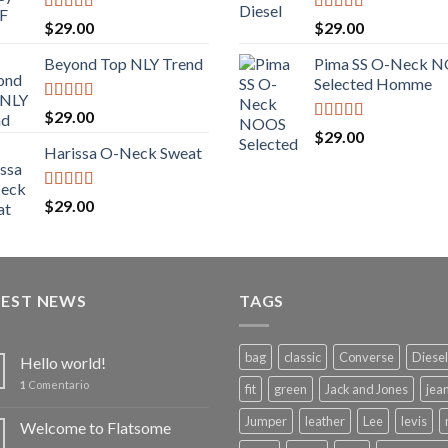
Valorado
Valorado
$
29.00
$
29.00
con
5.00
de
con
5.00
de
5
5
Beyond Top NLY Trend
Pima SS O-Neck 
Selected Homme
Valorado
$
29.00
con
3.50
Valorado
$
29.00
de 5
con
5.00
de
Harissa O-Neck Sweat
5
Valorado
$
29.00
con
4.00
de 5
TEST NEWS
TAGS
bag
classic
Converse
Diesel
Hello world!
1
Comentario
fit
green
Jack and Jones
jea
Jumper
leather
Lee
levis
Welcome to Flatsome