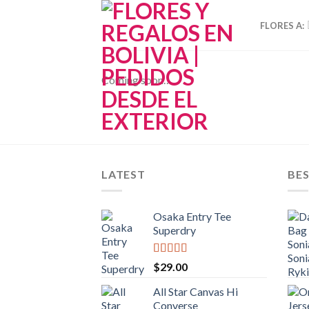
Skip
to
FLORES A:
content
Coming soon…
LATEST
BES
Osaka Entry Tee
Superdry
Valorado
$
29.00
con
4.00
de 5
All Star Canvas Hi
Converse