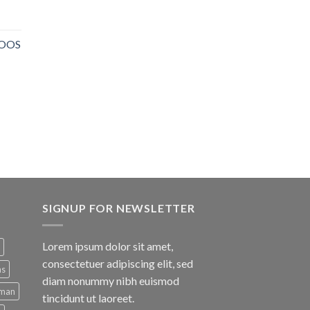
NOOS
SIGNUP FOR NEWSLETTER
Lorem ipsum dolor sit amet,
consectetuer adipiscing elit, sed
ns
diam nonummy nibh euismod
man
tincidunt ut laoreet.