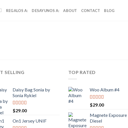
REGALOS A:
DESAYUNOS A:
ABOUT
CONTACT
BLOG
T SELLING
TOP RATED
Daisy Bag Sonia by
Woo Album #4
Sonia Rykiel
Valorado
$
29.00
con
5.00
de
Valorado
$
29.00
5
con
3.50
Magnete Exposure
de 5
On1 Jersey UNIF
Diesel