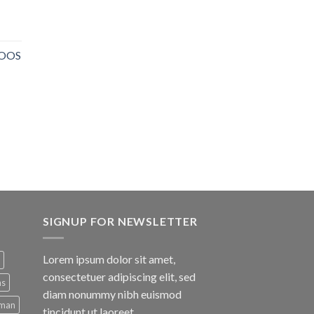
NOOS
SIGNUP FOR NEWSLETTER
Lorem ipsum dolor sit amet,
consectetuer adipiscing elit, sed
ns
diam nonummy nibh euismod
man
tincidunt ut laoreet.