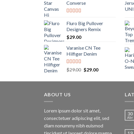
Converse
Valorado
con
4.33
Fluro Big Pullover
de 5
Designers Remix
$
29.00
Varanise CN Tee
Hilfiger Denim
Valorado
El
El
$
29.00
$
29.00
con
3.50
precio
precio
de 5
original
actual
era:
es:
ABOUT US
$29.00.
$29.00.
LA
Lorem ipsum dolor sit amet,
30
consectetuer adipiscing elit, sed
Abr
diam nonummy nibh euismod
tincidunt ut laoreet dolore magna
19