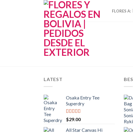
Skip
to
FLORES A:
content
LATEST
BES
Osaka Entry Tee
Superdry
Valorado
$
29.00
con
4.00
de 5
All Star Canvas Hi