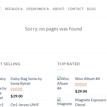
REGALOS A:
DESAYUNOS A:
ABOUT
CONTACT
BLOG
Sorry, no pages was found
T SELLING
TOP RATED
Daisy Bag Sonia by
Woo Album #4
Sonia Rykiel
Valorado
$
29.00
con
5.00
de
Valorado
$
29.00
5
con
3.50
Magnete Exposure
de 5
On1 Jersey UNIF
Diesel