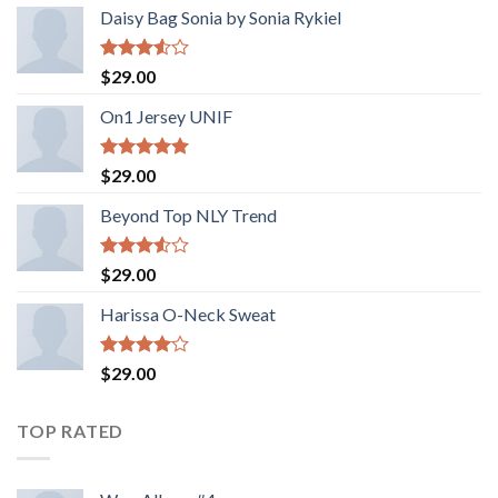
Daisy Bag Sonia by Sonia Rykiel
Valorado
$
29.00
con
3.50
de
On1 Jersey UNIF
5
Valorado
$
29.00
con
5.00
de 5
Beyond Top NLY Trend
Valorado
$
29.00
con
3.50
de
Harissa O-Neck Sweat
5
Valorado
$
29.00
con
4.00
de 5
TOP RATED