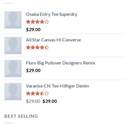
Osaka Entry Tee Superdry
Valorado
$
29.00
con
4.00
de 5
All Star Canvas Hi Converse
Valorado
con
4.33
Fluro Big Pullover Designers Remix
de 5
$
29.00
Varanise CN Tee Hilfiger Denim
Valorado
El
El
$
29.00
$
29.00
con
precio
precio
3.50
de
original
actual
5
BEST SELLING
era:
es:
$29.00.
$29.00.