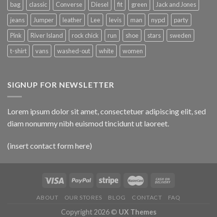
bag
classic
Converse
Diesel
fit
green
Jack and Jones
jeans
Jumper
leather
Lee
levis
man
nypd
party
Pink
River Island
rock chick
run
shoe
stars
sweden
t-shirt
vans
washed-out
white
women
SIGNUP FOR NEWSLETTER
Lorem ipsum dolor sit amet, consectetuer adipiscing elit, sed
diam nonummy nibh euismod tincidunt ut laoreet.
(insert contact form here)
ABOUT
OUR STORES
BLOG
CONTACT
FAQ
Copyright 2026 ©
UX Themes