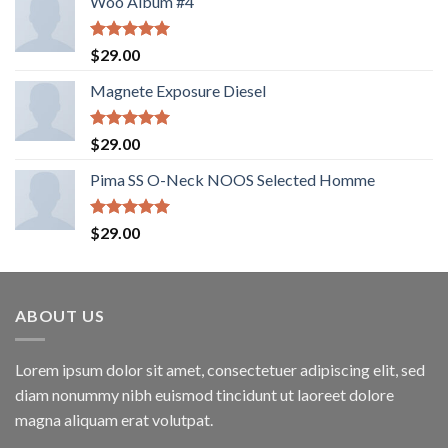
Woo Album #4
Valorado
$
29.00
con
5.00
de 5
Magnete Exposure Diesel
Valorado
$
29.00
con
5.00
de 5
Pima SS O-Neck NOOS Selected Homme
Valorado
$
29.00
con
5.00
de 5
ABOUT US
Lorem ipsum dolor sit amet, consectetuer adipiscing elit, sed
diam nonummy nibh euismod tincidunt ut laoreet dolore
magna aliquam erat volutpat.