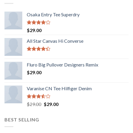
Osaka Entry Tee Superdry
Valorado
$
29.00
con
4.00
de 5
All Star Canvas Hi Converse
Valorado
con
4.33
Fluro Big Pullover Designers Remix
de 5
$
29.00
Varanise CN Tee Hilfiger Denim
Valorado
El
El
$
29.00
$
29.00
con
precio
precio
3.50
de
original
actual
5
BEST SELLING
era:
es:
$29.00.
$29.00.