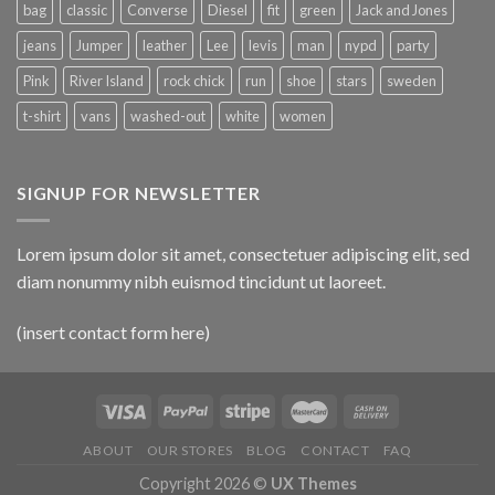
bag
classic
Converse
Diesel
fit
green
Jack and Jones
jeans
Jumper
leather
Lee
levis
man
nypd
party
Pink
River Island
rock chick
run
shoe
stars
sweden
t-shirt
vans
washed-out
white
women
SIGNUP FOR NEWSLETTER
Lorem ipsum dolor sit amet, consectetuer adipiscing elit, sed
diam nonummy nibh euismod tincidunt ut laoreet.
(insert contact form here)
ABOUT
OUR STORES
BLOG
CONTACT
FAQ
Copyright 2026 ©
UX Themes