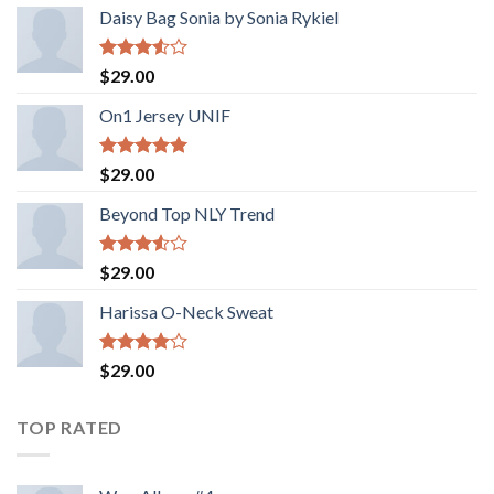
Daisy Bag Sonia by Sonia Rykiel
Valorado
$
29.00
con
3.50
de
On1 Jersey UNIF
5
Valorado
$
29.00
con
5.00
de 5
Beyond Top NLY Trend
Valorado
$
29.00
con
3.50
de
Harissa O-Neck Sweat
5
Valorado
$
29.00
con
4.00
de 5
TOP RATED