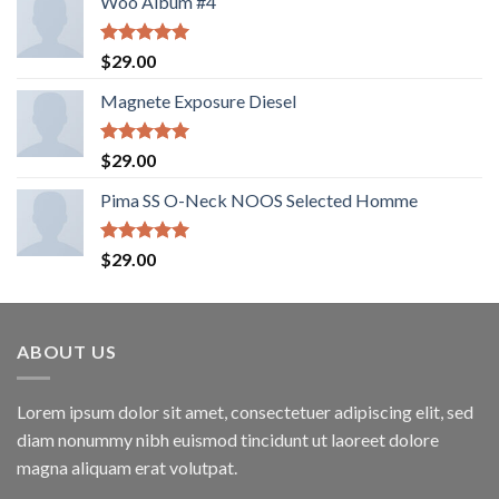
Woo Album #4
Valorado
$
29.00
con
5.00
de 5
Magnete Exposure Diesel
Valorado
$
29.00
con
5.00
de 5
Pima SS O-Neck NOOS Selected Homme
Valorado
$
29.00
con
5.00
de 5
ABOUT US
Lorem ipsum dolor sit amet, consectetuer adipiscing elit, sed
diam nonummy nibh euismod tincidunt ut laoreet dolore
magna aliquam erat volutpat.