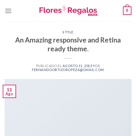
Skip
0
to
content
STYLE
An Amazing responsive and Retina
ready theme.
PUBLICADO EL
AGOSTO 11, 2013
POR
FERNANDOORTIZOROPEZA@GMAIL.COM
11
Ago