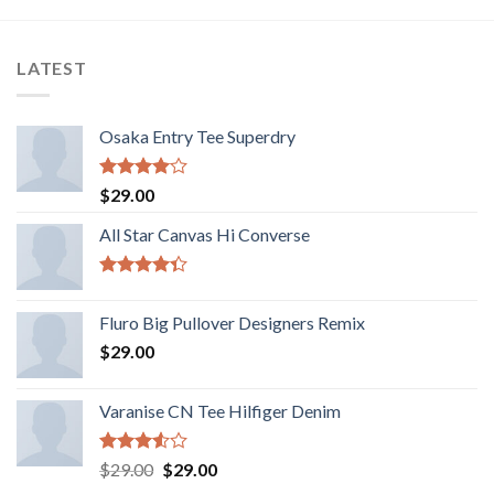
LATEST
Osaka Entry Tee Superdry
Valorado
$
29.00
con
4.00
de 5
All Star Canvas Hi Converse
Valorado
con
4.33
Fluro Big Pullover Designers Remix
de 5
$
29.00
Varanise CN Tee Hilfiger Denim
Valorado
El
El
$
29.00
$
29.00
con
precio
precio