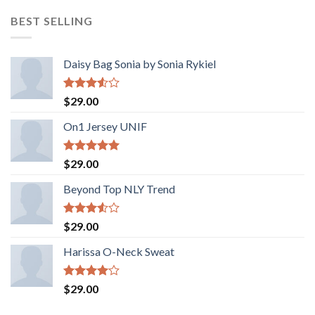
3.50
de
original
actual
5
BEST SELLING
era:
es:
$29.00.
$29.00.
Daisy Bag Sonia by Sonia Rykiel
Valorado
$
29.00
con
3.50
de
On1 Jersey UNIF
5
Valorado
$
29.00
con
5.00
de 5
Beyond Top NLY Trend
Valorado
$
29.00
con
3.50
de
Harissa O-Neck Sweat
5
Valorado
$
29.00
con
4.00
de 5