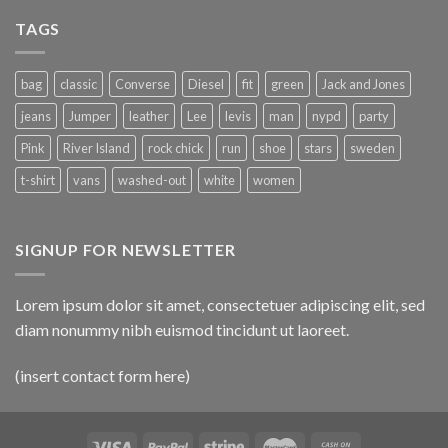
TAGS
bag
classic
Converse
Diesel
fit
green
Jack and Jones
jeans
Jumper
leather
Lee
levis
man
nypd
party
Pink
River Island
rock chick
run
shoe
stars
sweden
t-shirt
vans
washed-out
white
women
SIGNUP FOR NEWSLETTER
Lorem ipsum dolor sit amet, consectetuer adipiscing elit, sed
diam nonummy nibh euismod tincidunt ut laoreet.
(insert contact form here)