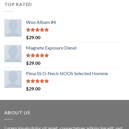
TOP RATED
Woo Album #4
Valorado
$
29.00
con
5.00
de 5
Magnete Exposure Diesel
Valorado
$
29.00
con
5.00
de 5
Pima SS O-Neck NOOS Selected Homme
Valorado
$
29.00
con
5.00
de 5
ABOUT US
Lorem ipsum dolor sit amet, consectetuer adipiscing elit, sed