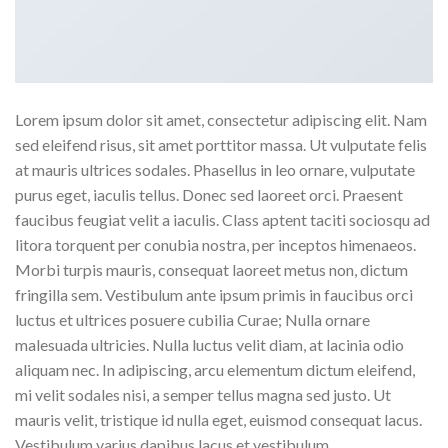
Lorem ipsum dolor sit amet, consectetur adipiscing elit. Nam
sed eleifend risus, sit amet porttitor massa. Ut vulputate felis
at mauris ultrices sodales. Phasellus in leo ornare, vulputate
purus eget, iaculis tellus. Donec sed laoreet orci. Praesent
faucibus feugiat velit a iaculis. Class aptent taciti sociosqu ad
litora torquent per conubia nostra, per inceptos himenaeos.
Morbi turpis mauris, consequat laoreet metus non, dictum
fringilla sem. Vestibulum ante ipsum primis in faucibus orci
luctus et ultrices posuere cubilia Curae; Nulla ornare
malesuada ultricies. Nulla luctus velit diam, at lacinia odio
aliquam nec. In adipiscing, arcu elementum dictum eleifend,
mi velit sodales nisi, a semper tellus magna sed justo. Ut
mauris velit, tristique id nulla eget, euismod consequat lacus.
Vestibulum varius dapibus lacus et vestibulum.